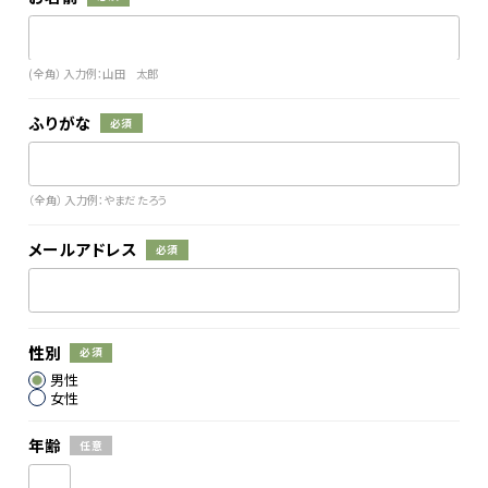
(全角） 入力例：山田 太郎
ふりがな
必須
（全角） 入力例：やまだ たろう
メールアドレス
必須
性別
必須
男性
女性
年齢
任意