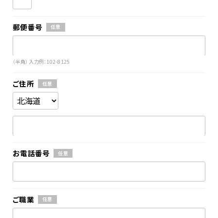
郵便番号
任意
（半角） 入力例：102-8125
ご住所
任意
お電話番号
任意
ご職業
任意