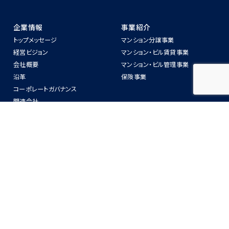
企業情報
事業紹介
トップメッセージ
マンション分譲事業
経営ビジョン
マンション‧ビル賃貸事業
会社概要
マンション‧ビル管理事業
沿⾰
保険事業
コーポレートガバナンス
関連会社
警備業法第6条に関わる標識の掲
示
ニュースリリース
物件紹介
IR情報
CSR
IRニュース
SDGsへの取り組み
中長期経営計画
ZEH-Mへの取り組み
業務・財務情報