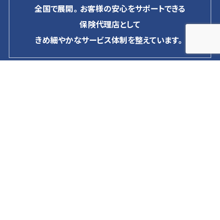
全国で展開。お客様の安心をサポートできる
保険代理店として
きめ細やかなサービス体制を整えています。
企業情報
事業紹介
トップメッセージ
マンション分譲事業
経営ビジョン
マンション‧ビル賃貸事業
会社概要
マンション‧ビル管理事業
沿⾰
保険事業