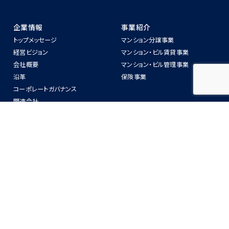
企業情報
事業紹介
トップメッセージ
マンション分譲事業
経営ビジョン
マンション‧ビル賃貸事業
会社概要
マンション‧ビル管理事業
沿⾰
保険事業
コーポレートガバナンス
関連会社
警備業法第6条に関わる標識の掲
示
ニュースリリース
物件紹介
IR情報
CSR
IRニュース
SDGsへの取り組み
中長期経営計画
ZEH-Mへの取り組み
業務・財務情報