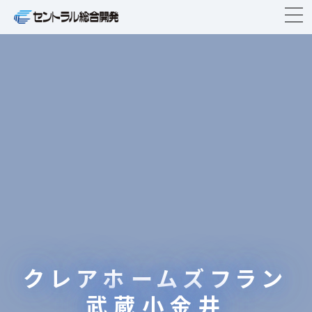
TOP
企業情報
事業紹介
ニュースリリース
物件紹介
IR情報
クレアホームズフラン
CSR
武蔵小金井