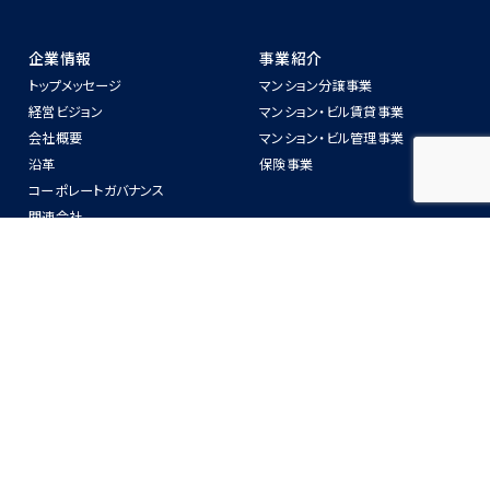
企業情報
事業紹介
トップメッセージ
マンション分譲事業
経営ビジョン
マンション‧ビル賃貸事業
会社概要
マンション‧ビル管理事業
沿⾰
保険事業
コーポレートガバナンス
関連会社
警備業法第6条に関わる標識の掲
示
ニュースリリース
物件紹介
IR情報
CSR
IRニュース
SDGsへの取り組み
中長期経営計画
ZEH-Mへの取り組み
業務・財務情報