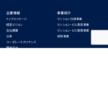
企業情報
事業紹介
トップメッセージ
マンション分譲事業
経営ビジョン
マンション‧ビル賃貸事業
会社概要
マンション‧ビル管理事業
沿⾰
保険事業
コーポレートガバナンス
関連会社
警備業法第6条に関わる標識の掲
示
ニュースリリース
物件紹介
IR情報
CSR
IRニュース
SDGsへの取り組み
中長期経営計画
ZEH-Mへの取り組み
業務・財務情報