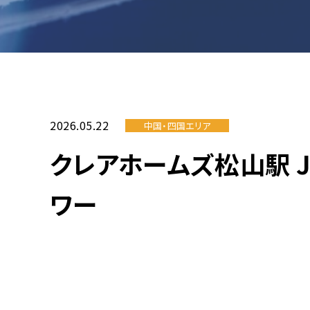
2026.05.22
中国・四国エリア
クレアホームズ松山駅 J.
ワー