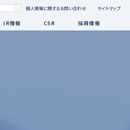
個人情報に関するお問い合わせ
サイトマップ
IR情報
CSR
採用情報