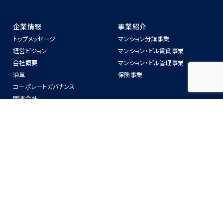
企業情報
事業紹介
トップメッセージ
マンション分譲事業
経営ビジョン
マンション‧ビル賃貸事業
会社概要
マンション‧ビル管理事業
沿⾰
保険事業
コーポレートガバナンス
関連会社
警備業法第6条に関わる標識の掲
示
ニュースリリース
物件紹介
IR情報
CSR
IRニュース
SDGsへの取り組み
中長期経営計画
ZEH-Mへの取り組み
業務・財務情報