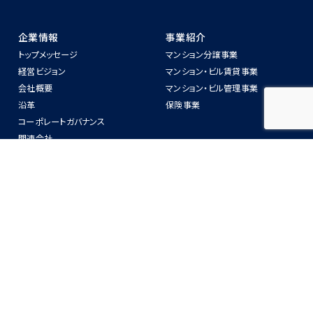
企業情報
事業紹介
トップメッセージ
マンション分譲事業
経営ビジョン
マンション‧ビル賃貸事業
会社概要
マンション‧ビル管理事業
沿⾰
保険事業
コーポレートガバナンス
関連会社
警備業法第6条に関わる標識の掲
示
ニュースリリース
物件紹介
IR情報
CSR
IRニュース
SDGsへの取り組み
中長期経営計画
ZEH-Mへの取り組み
業務・財務情報